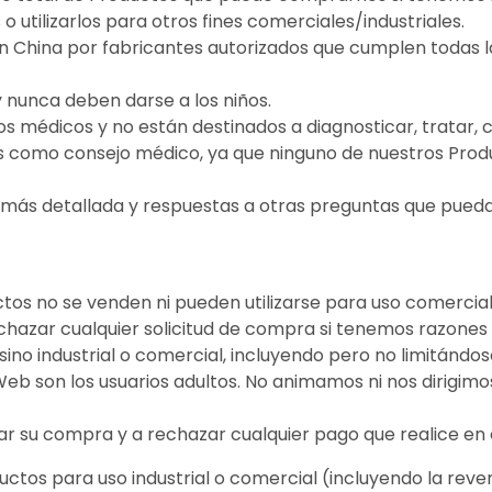
 o utilizarlos para otros fines comerciales/industriales.
n China por fabricantes autorizados que cumplen todas l
 nunca deben darse a los niños.
os médicos y no están destinados a diagnosticar, tratar,
 como consejo médico, ya que ninguno de nuestros Produc
más detallada y respuestas a otras preguntas que pueda
tos no se venden ni pueden utilizarse para uso comercia
chazar cualquier solicitud de compra si tenemos razon
no industrial o comercial, incluyendo pero no limitándose 
o Web son los usuarios adultos. No animamos ni nos dirigim
r su compra y a rechazar cualquier pago que realice en e
tos para uso industrial o comercial (incluyendo la reve