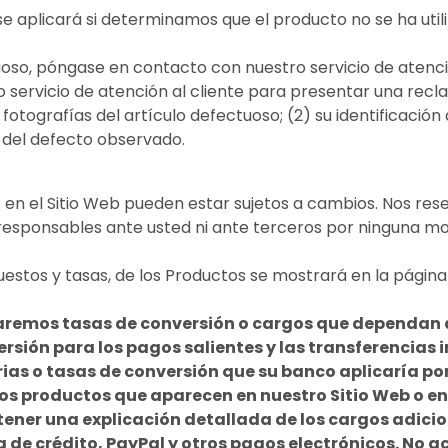
e aplicará si determinamos que el producto no se ha utili
uoso, póngase en contacto con nuestro servicio de atenci
servicio de atención al cliente para presentar una rec
) fotografías del artículo defectuoso; (2) su identificac
 del defecto observado.
s en el Sitio Web pueden estar sujetos a cambios. Nos re
esponsables ante usted ni ante terceros por ninguna mod
impuestos y tasas, de los Productos se mostrará en la pági
aremos tasas de conversión o cargos que dependan 
sión para los pagos salientes y las transferencias 
ias o tasas de conversión que su banco aplicaría po
los productos que aparecen en nuestro Sitio Web o en
ener una explicación detallada de los cargos adicio
de crédito, PayPal y otros pagos electrónicos. No a