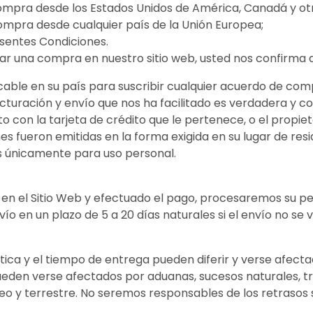
ompra desde los Estados Unidos de América, Canadá y otr
ompra desde cualquier país de la Unión Europea;
esentes Condiciones.
zar una compra en nuestro sitio web, usted nos confirma 
cable en su país para suscribir cualquier acuerdo de comp
cturación y envío que nos ha facilitado es verdadera y co
con la tarjeta de crédito que le pertenece, o el propieta
iones fueron emitidas en la forma exigida en su lugar de resi
 únicamente para uso personal.
en el Sitio Web y efectuado el pago, procesaremos su ped
vío en un plazo de 5 a 20 días naturales si el envío no s
stica y el tiempo de entrega pueden diferir y verse afecta
eden verse afectados por aduanas, sucesos naturales, tra
eo y terrestre. No seremos responsables de los retrasos 