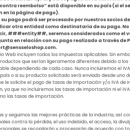
“contra reembolso” está disponible en su país (si el 
n en la página de pago).
, su pago podrá ser procesado por nuestros socios de
dicar otra entidad como destinataria de su pago. No
 decir, ###entity##, seremos considerados como el 
gunta en relación con su pago realizado a través de
rt@sensseloshop.com
.
tio Web incluyen todos los impuestos aplicables. Sin em
roductos que serían ligeramente diferentes debido a los 
icable dependiendo de cada caso. Nunca incluiremos el IV
su país o si su producto solicitado será enviado desde uno
e le solicite el pago de tasas de importación y/o IVA de 
, ya que no incluiremos las tasas de importación ni el IVA 
mo las tasas de importación.
 seguimos las mejores prácticas de la industria, así com
es contra la pérdida, el uso indebido, el acceso, la divul
rsonales se recopilarán y procesarán de acuerdo con tod