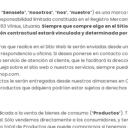
 “
Sensselo
“,
“
nosotros
“, “
nos
“, “
nuestro
“) es una marca 
esponsabilidad limitada constituida en el Registro Mercant
63 Vilnius, Lituania.
Siempre que compre algo en el Siti
ión contractual estará vinculada y determinada por 
s que realice en el Sitio Web le serán enviadas desde 
orrespondencia u oficina. Si desea ponerse en contacto co
rvicio de atención al cliente, que le facilitará la direcc
queja sobre el sitio web o nuestros servicios, siempre pu
shop.com
.
tos le serán entregados desde nuestros almacenes en Chi
s productos que adquiera podrían estar sujetos a derecho
edicada a la venta de bienes de consumo (“
Productos
“).
nal. Sólo vendemos directamente a los consumidores, y t
ero total de Productos que puede comprarnos si tenemos