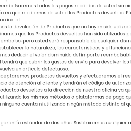
 reembolsaremos todos los pagos recibidos de usted sin n
l día en que recibamos de usted los Productos devueltos.
n inicial.
s la devolución de Productos que no hayan sido utilizad
rminamos que los Productos devueltos han sido utilizados 
eembolso, pero usted será responsable de cualquier dismi
stablecer la naturaleza, las características y el funciona
amos deducir el valor disminuido del importe reembolsabl
d tendrá que cubrir los gastos de envío para devolver l
uelva un artículo defectuoso.
 aceptaremos productos devueltos y efectuaremos el reem
cio de atención al cliente y tendrán el código de autori
productos devueltos a la dirección de nuestra oficina ya 
tilizando los mismos métodos o plataformas de pago que us
inguna cuenta ni utilizando ningún método distinto al que 
garantía estándar de dos años. Sustituiremos cualquier a