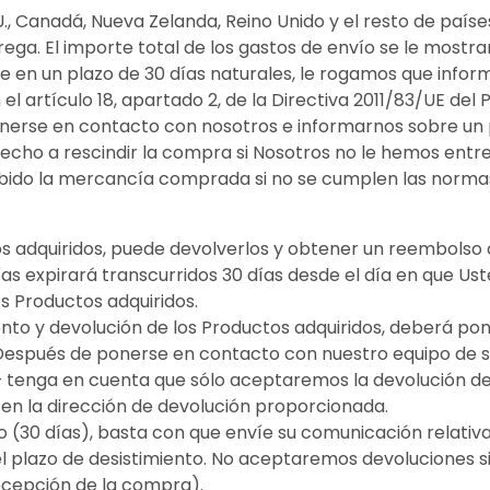
, Canadá, Nueva Zelanda, Reino Unido y el resto de paíse
rega. El importe total de los gastos de envío se le mostra
 en un plazo de 30 días naturales, le rogamos que informe
 artículo 18, apartado 2, de la Directiva 2011/83/UE del 
nerse en contacto con nosotros e informarnos sobre un p
cho a rescindir la compra si Nosotros no le hemos entre
bido la mercancía comprada si no se cumplen las normas 
os adquiridos, puede devolverlos y obtener un reembolso 
as expirará transcurridos 30 días desde el día en que Uste
os Productos adquiridos.
ento y devolución de los Productos adquiridos, deberá po
 Después de ponerse en contacto con nuestro equipo de s
 – tenga en cuenta que sólo aceptaremos la devolución de
en la dirección de devolución proporcionada.
o (30 días), basta con que envíe su comunicación relativa
l plazo de desistimiento. No aceptaremos devoluciones s
recepción de la compra).