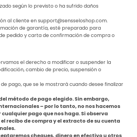
zado según lo previsto o ha sufrido daños
ón al cliente en
support@sensseloshop.com
.
lamación de garantía, esté preparado para
ión de pedido y carta de confirmación de compra o
servamos el derecho a modificar o suspender la
ificación, cambio de precio, suspensión o
na de pago, que se le mostrará cuando desee finalizar
del método de pago elegido. Sin embargo,
internacionales – por lo tanto, no nos hacemos
r cualquier pago que nos haga. Si observa
 el recibo de compra y el extracto de su cuenta
nales.
ceptaremos cheques, dinero en efectivo u otros